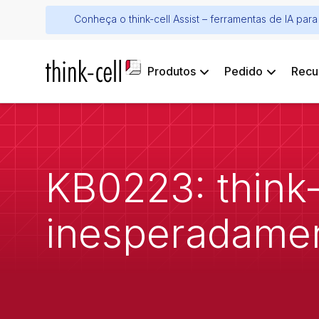
Conheça o think-cell Assist – ferramentas de IA pa
Produtos
Pedido
Recu
KB0223: think
inesperadamen