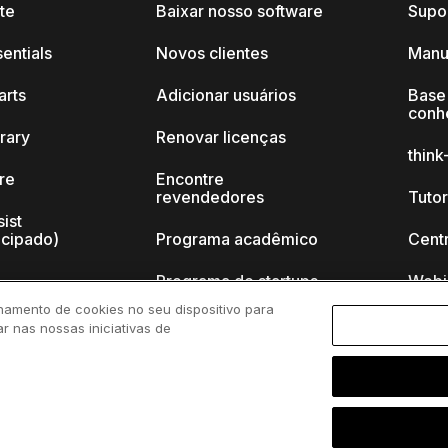
ite
Baixar nosso software
Supo
sentials
Novos clientes
Manu
arts
Adicionar usuários
Base
conh
brary
Renovar licenças
thin
ore
Encontre
revendedores
Tutor
sist
ecipado)
Programa acadêmico
Cent
Programa de startups
Webi
namento de cookies no seu dispositivo para
k-cell?
ar nas nossas iniciativas de
s de