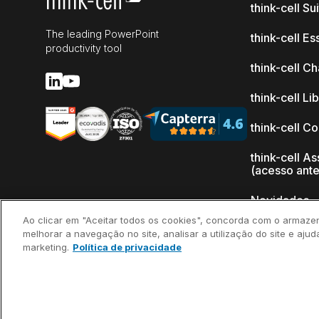
think-cell Su
The leading PowerPoint
think-cell Es
productivity tool
think-cell Ch
think-cell Li
think-cell C
think-cell As
(acesso ant
Novidades
Ao clicar em "Aceitar todos os cookies", concorda com o armaze
Por que thin
melhorar a navegação no site, analisar a utilização do site e ajud
marketing.
Política de privacidade
Depoimento
clientes