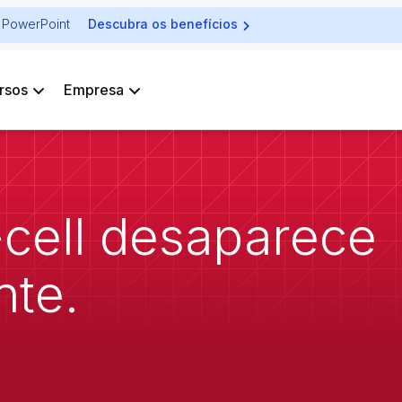
ra PowerPoint
Descubra os benefícios
rsos
Empresa
-cell desaparece
te.