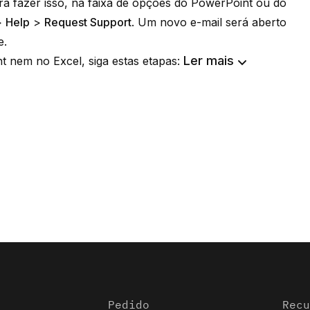
ara fazer isso, na faixa de opções do PowerPoint ou do
>
Help
>
Request Support
. Um novo e-mail será aberto
e.
Ler mais
 nem no Excel, siga estas etapas:
Pedido
Recu