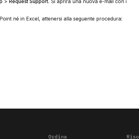
p
>
Request Support
. Si aprirà una nuova e-mail con i
int né in Excel, attenersi alla seguente procedura:
Ordina
Riso