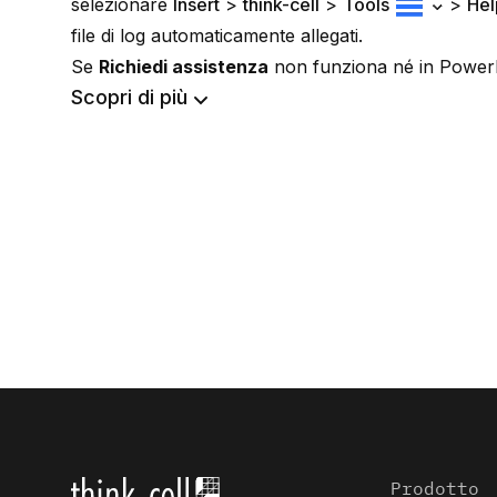
selezionare
Insert
>
think-cell
>
Tools
>
Hel
file di log automaticamente allegati.
Se
Richiedi assistenza
non funziona né in PowerPo
Scopri di più
Prodotto