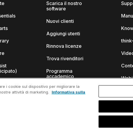
ite
Scarica il nostro
Supp
software
sentials
Manu
Nuovi clienti
arts
Know
Aggiungi utenti
brary
thin
Rinnova licenze
ore
Video
Trova rivenditori
sist
Cont
icipato)
Programma
accademico
Webi
re i cookie sul dispositivo per migliorare la
Programma per
nostre attività di marketing.
Informativa sulla
startup
-cell?
ienti