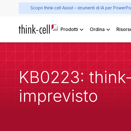
Scopri think-cell Assist – strumenti di IA per PowerPo
Prodotti
Ordina
Risors
KB0223: think
imprevisto