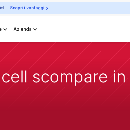
int
Scopri i vantaggi
e
Azienda
-cell scompare i