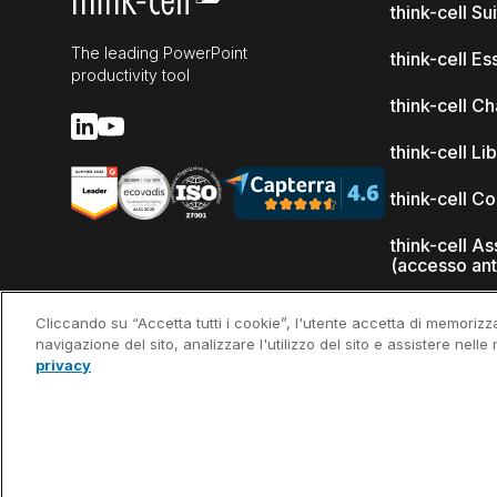
think-cell Su
The leading PowerPoint
think-cell Es
productivity tool
think-cell Ch
think-cell Li
think-cell C
think-cell As
(accesso ant
Novità
Cliccando su “Accetta tutti i cookie”, l'utente accetta di memorizza
navigazione del sito, analizzare l'utilizzo del sito e assistere nelle 
Perché think
privacy
Referenze cl