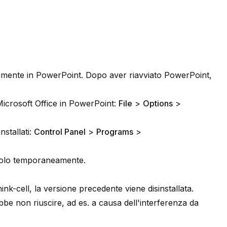
ettamente in PowerPoint. Dopo aver riavviato PowerPoint,
 Microsoft Office in PowerPoint:
File
>
Options
>
stallati:
Control Panel
>
Programs
>
a solo temporaneamente.
nk-cell, la versione precedente viene disinstallata.
ebbe non riuscire, ad es. a causa dell'interferenza da