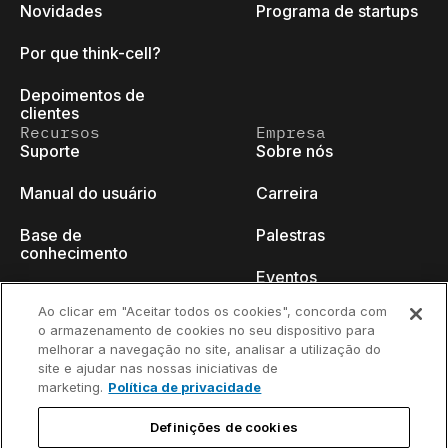
Novidades
Programa de startups
Por que think-cell?
Depoimentos de
clientes
Recursos
Empresa
Suporte
Sobre nós
Manual do usuário
Carreira
Base de
Palestras
conhecimento
Eventos
think-cell Academy
Ao clicar em "Aceitar todos os cookies", concorda com
Blog do programador
o armazenamento de cookies no seu dispositivo para
Tutoriais em vídeo
melhorar a navegação no site, analisar a utilização do
Fale conosco
site e ajudar nas nossas iniciativas de
Centro de conteúdo
marketing.
Política de privacidade
Webinars
Definições de cookies