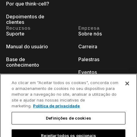
Por que think-cell?
Depoimentos de
clientes
Recursos
Empresa
Suporte
Sobre nós
Manual do usuário
Carreira
Base de
Palestras
conhecimento
Eventos
think-cell Academy
Ao clicar em "Aceitar todos os cookies", concorda com
Blog do programador
o armazenamento de cookies no seu dispositivo para
Tutoriais em vídeo
melhorar a navegação no site, analisar a utilização do
Fale conosco
site e ajudar nas nossas iniciativas de
Centro de conteúdo
marketing.
Política de privacidade
Webinars
Definições de cookies
Rejeitar todos os opcionais