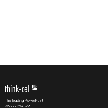
The leading PowerPoint
productivity tool