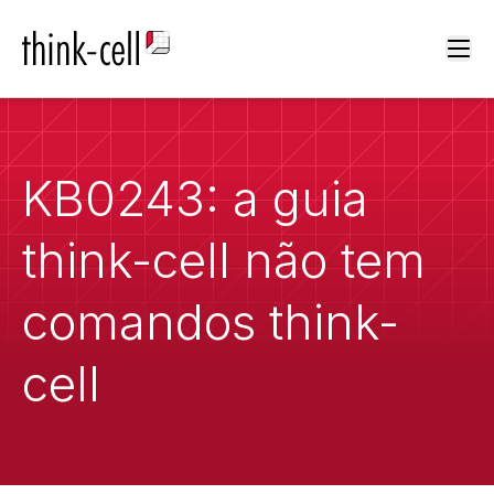
Ope
KB0243: a guia
think-cell não tem
comandos think-
cell