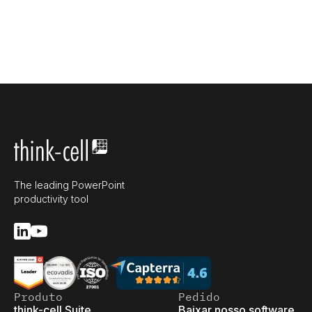
The leading PowerPoint
productivity tool
Produto
Pedido
think-cell Suite
Baixar nosso software