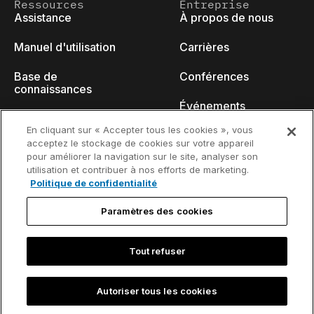
Ressources
Entreprise
Assistance
À propos de nous
Manuel d'utilisation
Carrières
Base de
Conférences
connaissances
Événements
think-cell Academy
En cliquant sur « Accepter tous les cookies », vous
Blog des
acceptez le stockage de cookies sur votre appareil
Tutoriels vidéo
développeurs
pour améliorer la navigation sur le site, analyser son
utilisation et contribuer à nos efforts de marketing.
Centre de contenu
Nous contacter
Politique de confidentialité
Webinaires
Paramètres des cookies
Tout refuser
Politique de
Coordonnées de contact et avis
confidentialité
juridique
Autoriser tous les cookies
©2002-2026 think-cell Software GmbH