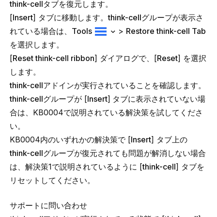
think-cellタブを復元します。
[
Insert
] タブに移動します。
think-cell
グループが表示さ
れている場合は、
Tools
>
Restore
think-cell
Tab
を選択します。
[
Reset
think-cell
ribbon
] ダイアログで、[
Reset
] を選択
します。
think-cellアドインが実行されていることを確認します。
think-cell
グループが [
Insert
]
タブに表示されていない場
合は、
KB0004
で説明されている解決策を試してくださ
い。
KB0004
内のいずれかの解決策で [
Insert
]
タブ上の
think-cell
グループが復元されても問題が解消しない場合
は、解決策1で説明されているように [
think-cell
] タブを
リセットしてください。
サポートに問い合わせ