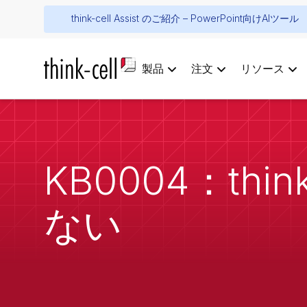
think-cell Assist のご紹介 – PowerPoint向けAIツール
製品
注文
リソース
KB0004：thin
ない