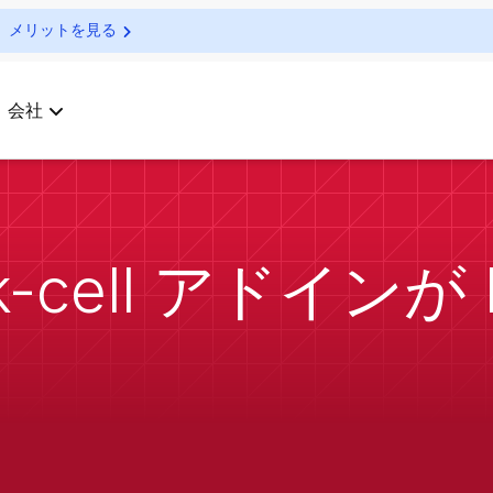
メリットを見る
会社
k-cell アドインが P