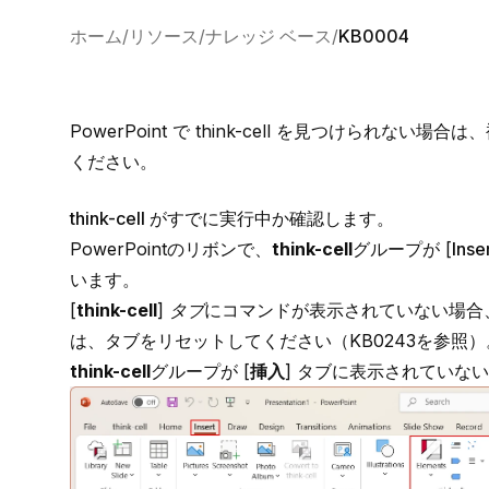
ホーム
リソース
ナレッジ ベース
KB0004
PowerPoint で
think-cell
を見つけられない場合は、
ください。
think-cell がすでに実行中か確認します。
PowerPointのリボンで、
think-cell
グループが [
Inse
います。
[
think-cell
]
タブ
にコマンドが表示されていない場合、
は、タブをリセットしてください（
KB0243
を参照）
think-cell
グループが [
挿入
] タブに表示されていな