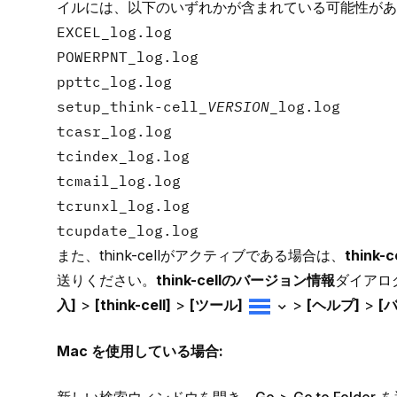
イルには、以下のいずれかが含まれている可能性があ
EXCEL_log.log
POWERPNT_log.log
ppttc_log.log
setup_think-cell_
VERSION
_log.log
tcasr_log.log
tcindex_log.log
tcmail_log.log
tcrunxl_log.log
tcupdate_log.log
また、think-cellがアクティブである場合は、
think
送りください。
think-cellのバージョン情報
ダイアログ
入]
>
[think-cell]
>
[ツール]
>
[ヘルプ]
>
[
Mac を使用している場合: