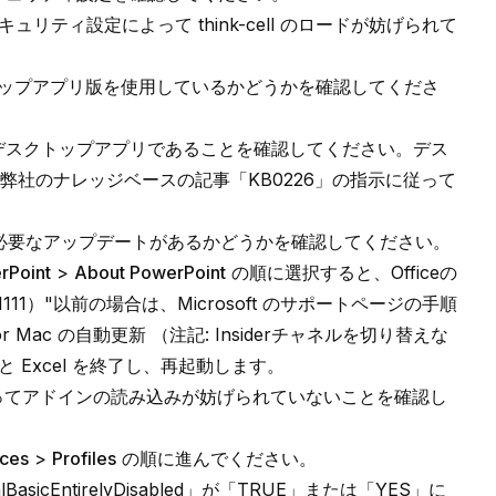
キュリティ設定によって think-cell のロードが妨げられて
デスクトップアプリ版を使用しているかどうかを確認してくださ
ficeデスクトップアプリ
であることを確認してください。デス
弊社のナレッジベースの記事「
KB0226
」の指示に従って
ョンに必要なアップデートがあるかどうかを確認してください。
rPoint
>
About PowerPoint
の順に選択すると、Officeの
111）"以前の場合は、Microsoft のサポートページの手順
 for Mac の自動更新
（注記: Insiderチャネルを切り替えな
と Excel を終了し、再起動します。
よってアドインの読み込みが妨げられていないことを確認し
nces
>
Profiles
の順に進んでください。
sualBasicEntirelyDisabled」が「TRUE」または「YES」に