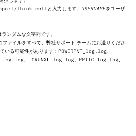
選択します。
pport/think-cell
と入力します。
USERNAME
をユーザ
はランダムな文字列です。
のファイルをすべて、
弊社サポート チーム
にお送りくださ
ている可能性があります：
POWERPNT_log.log
、
_log.log
、
TCRUNXL_log.log
、
PPTTC_log.log
、