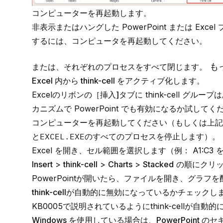
コンピューターを再起動します。
非表示またはハングした PowerPoint または E
するには、コンピュータを再起動してください。
も
または、それぞれのプロセスをすべて閉じます。
Excel 内から think-cell をアクティブ化します。
Excelのリボンの
［挿入]
タブに think-cell グル
カニズムで PowerPoint でも有効になるか試してく
コンピューターを再起動してください（もしくは上記「
と
EXCEL.EXE
のすべてのプロセスを停止します）。
Excel を開き、セル範囲を選択します（例： A1:C3
Insert
>
think-cell
>
Charts
>
Stacked
の順にクリッ
PowerPointが開いたら、ファイルを開き、グラ
think-cellが自動的に無効になっているかチェックし
KB0005
で説明されているようにthink-cellが自
Windows を使用している場合は、PowerPoint