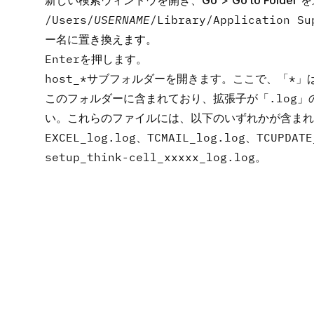
新しい検索ウィンドウを開き、
Go
>
Go to Folder
を
/Users/
USERNAME
/Library/Application Su
ー名に置き換えます。
Enter
を押します。
host_*
サブフォルダーを開きます。ここで、「
*
」
このフォルダーに含まれており、拡張子が「
.log
」
い。これらのファイルには、以下のいずれかが含まれ
EXCEL_log.log
、
TCMAIL_log.log
、
TCUPDATE
setup_think-cell_xxxxx_log.log
。