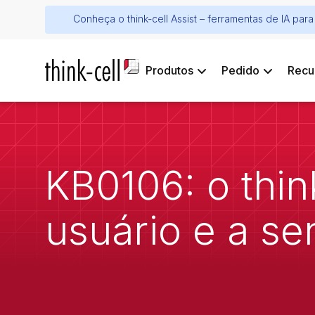
Conheça o think-cell Assist – ferramentas de IA pa
Produtos
Pedido
Recu
KB0106: o thin
usuário e a se