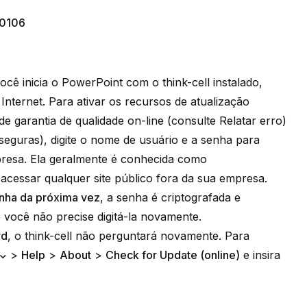
0106
cê inicia o PowerPoint com o think-cell instalado,
Internet. Para ativar os recursos de atualização
 de garantia de qualidade on-line (consulte
Relatar erro
)
eguras), digite o nome de usuário e a senha para
presa
. Ela geralmente é conhecida como
acessar qualquer site público fora da sua empresa.
nha da próxima vez
, a senha é criptografada e
você não precise digitá-la novamente.
rd
, o think-cell não perguntará novamente. Para
>
Help
>
About
>
Check for Update (online)
e insira