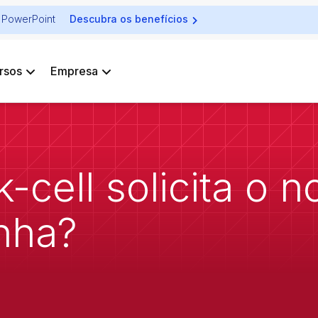
ra PowerPoint
Descubra os benefícios
rsos
Empresa
k-cell solicita o 
nha?