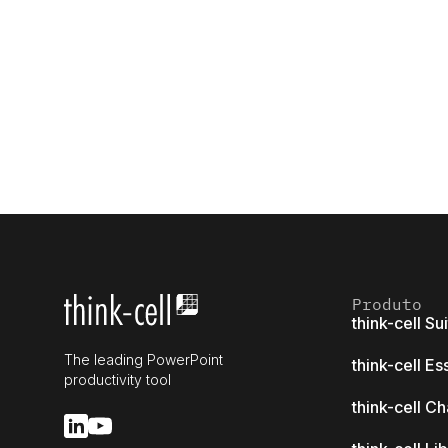
Produto
think-cell Su
The leading PowerPoint
think-cell Es
productivity tool
think-cell Ch