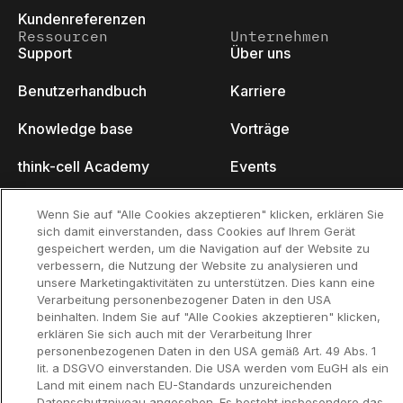
Kundenreferenzen
Ressourcen
Unternehmen
Support
Über uns
Benutzerhandbuch
Karriere
Knowledge base
Vorträge
think-cell Academy
Events
Video-Tutorials
Developer Blog
Wenn Sie auf "Alle Cookies akzeptieren" klicken, erklären Sie
sich damit einverstanden, dass Cookies auf Ihrem Gerät
Content Hub
Kontakt
gespeichert werden, um die Navigation auf der Website zu
verbessern, die Nutzung der Website zu analysieren und
Webinare
unsere Marketingaktivitäten zu unterstützen. Dies kann eine
Verarbeitung personenbezogener Daten in den USA
beinhalten. Indem Sie auf "Alle Cookies akzeptieren" klicken,
erklären Sie sich auch mit der Verarbeitung Ihrer
personenbezogenen Daten in den USA gemäß Art. 49 Abs. 1
Datenschutzerklär
Kontaktinformationen und rechtlicher
lit. a DSGVO einverstanden. Die USA werden vom EuGH als ein
ung
Hinweis
Land mit einem nach EU-Standards unzureichenden
©2002-2026 think-cell Software GmbH
Datenschutzniveau angesehen. Es besteht insbesondere das