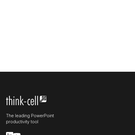
The leading PowerPoint
productivity tool