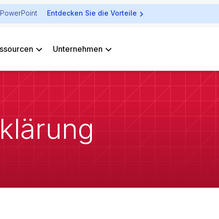
ür PowerPoint
Entdecken Sie die Vorteile
ssourcen
Unternehmen
klärung