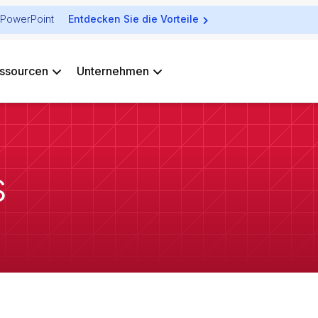
ür PowerPoint
Entdecken Sie die Vorteile
ssourcen
Unternehmen
s