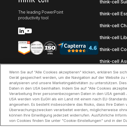
think-cell Su
The leading PowerPoint
think-cell Es
productivity tool
think-cell Ch
think-cell Li
think-cell C
think-cell As
Access)
Wenn Sie auf "Alle Cookies akzeptieren" klicken, erklären Sie si
Gerät gespeichert werden, um die Navigation auf der Website zu 
Neuerungen
analysieren und unsere Marketingaktivitäten zu unterstützen. Di
Daten in den USA beinhalten. Indem Sie auf "Alle Cookies akzeptie
Warum think-
Verarbeitung Ihrer personenbezogenen Daten in den USA gemäß Art
USA werden vom EuGH als ein Land mit einem nach EU-Standard
Kundenrefe
angesehen. Es besteht insbesondere das Risiko, dass Ihre Daten 
Überwachungszwecken verarbeitet werden, möglicherweise ohne d
können Ihre Einwilligung jederzeit widerrufen. Ausführliche Inf
von Cookies finden Sie unter "Cookie-Einstellungen" und in der Da