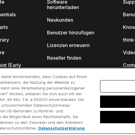
ite
Software
Supp
herunterladen
sentials
Benu
Neukunden
arts
Know
Benutzer hinzufügen
brary
thin
Lizenzen erneuern
ore
Video
Reseller finden
sist (Early
Cont
Akademisches
Programm
ch damit einverstanden, dass Cookies auf Ihrem
Webi
verbessern, die Nutzung der Website zu
es kann eine Verarbeitung personenbezogener
Startup Programm
ren" klicken, erklären Sie sich auch mit der
cell?
. 49 Abs. 1 lit. a DSGVO einverstanden. Die
s unzureichenden Datenschutzniveau
renzen
von US-Behörden zu Kontroll- und
ie Möglichkeit eines Rechtsbehelfs. Sie
ormationen zu den Zwecken und den Anbietern
tenschutzrichtlinie.
Datenschutzerklärung