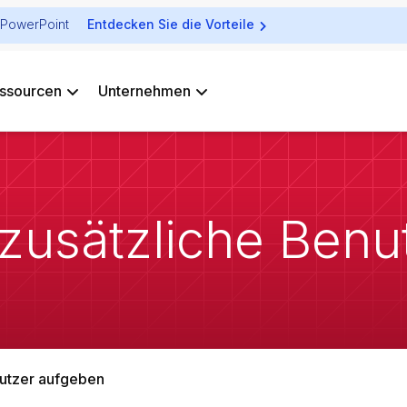
ür PowerPoint
Entdecken Sie die Vorteile
ssourcen
Unternehmen
 zusätzliche Ben
nutzer aufgeben