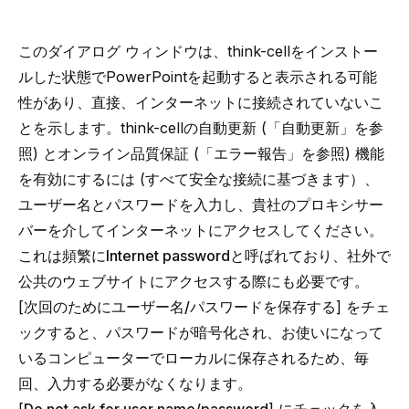
このダイアログ ウィンドウは、think-cellをインストー
ルした状態でPowerPointを起動すると表示される可能
性があり、直接、インターネットに接続されていないこ
とを示します。think-cellの自動更新 (「
自動更新
」を参
照) とオンライン品質保証 (「
エラー報告
」を参照) 機能
を有効にするには (すべて安全な接続に基づきます）、
ユーザー名とパスワードを入力し、貴社の
プロキシサー
バー
を介してインターネットにアクセスしてください。
これは頻繁に
Internet password
と呼ばれており、社外で
公共のウェブサイトにアクセスする際にも必要です。
[
次回のためにユーザー名/パスワードを保存する
] をチェ
ックすると、パスワードが暗号化され、お使いになって
いるコンピューターでローカルに保存されるため、毎
回、入力する必要がなくなります。