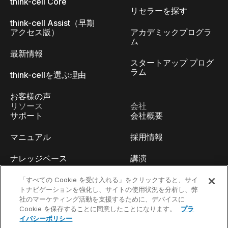
think-cell Core
リセラーを探す
think-cell Assist（早期
アクセス版）
アカデミックプログラ
ム
最新情報
スタートアップ プログ
ラム
think-cellを選ぶ理由
お客様の声
リソース
会社
サポート
会社概要
マニュアル
採用情報
ナレッジベース
講演
think-cell Academy
イベント
「すべての Cookie を受け入れる」をクリックすると、サイ
トナビゲーションを強化し、サイトの使用状況を分析し、弊
社のマーケティング活動を支援するために、デバイスに
ビデオチュートリアル
開発者ブログ
Cookie を保存することに同意したことになります。
プラ
イバシーポリシー
コンテンツハブ
お問い合わせ