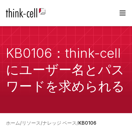
Ope
KB0106：think-cell
にユーザー名とパス
ワードを求められる
ホーム
リソース
ナレッジ ベース
KB0106