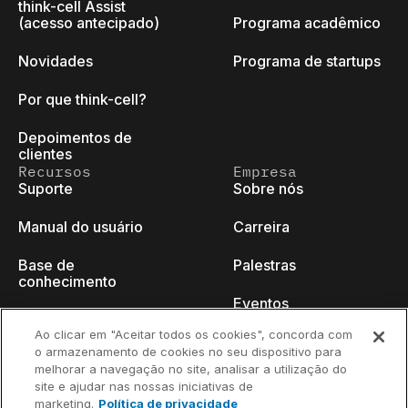
think-cell Assist
(acesso antecipado)
Programa acadêmico
Novidades
Programa de startups
Por que think-cell?
Depoimentos de
clientes
Recursos
Empresa
Suporte
Sobre nós
Manual do usuário
Carreira
Base de
Palestras
conhecimento
Eventos
think-cell Academy
Ao clicar em "Aceitar todos os cookies", concorda com
Blog do programador
o armazenamento de cookies no seu dispositivo para
Tutoriais em vídeo
melhorar a navegação no site, analisar a utilização do
Fale conosco
site e ajudar nas nossas iniciativas de
Centro de conteúdo
marketing.
Política de privacidade