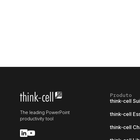
Produto
think-cell Su
The leading PowerPoint
think-cell Es
productivity tool
think-cell Ch