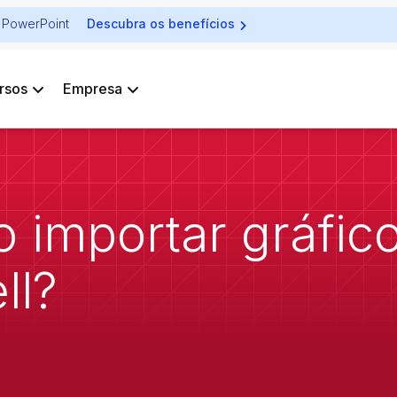
ra PowerPoint
Descubra os benefícios
rsos
Empresa
importar gráfico
ll?