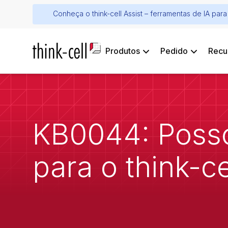
Conheça o think-cell Assist – ferramentas de IA pa
Produtos
Pedido
Recu
KB0044: Posso 
para o think-ce