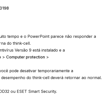
0198
muito tempo e o PowerPoint parece não responder a
a do think-cell.
ivírus Versão 9
está instalado e a
p
>
Computer protection
>
 você pode desativar temporariamente a
O desempenho do think-cell deverá retornar ao normal.
NOD32 ou ESET Smart Security.