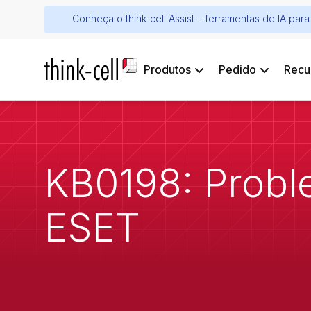
Conheça o think-cell Assist – ferramentas de IA pa
Produtos
Pedido
Recu
KB0198: Probl
ESET