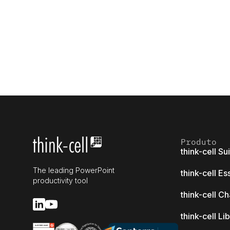
Produto
think-cell Su
The leading PowerPoint
think-cell Es
productivity tool
think-cell Ch
think-cell Li