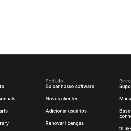
Pedido
Recu
ite
Baixar nosso software
Supo
sentials
Novos clientes
Manu
arts
Adicionar usuários
Base
conh
brary
Renovar licenças
thin