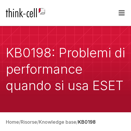
Ope
KB0198: Problemi di
performance
quando si usa ESET
Home
Risorse
Knowledge base
KB0198