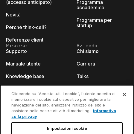
(accesso anticipato)
Programma
accademico
Novità
Programma per
startup
Perché think-cell?
Referenze clienti
Risorse
Azienda
Supporto
Chi siamo
Manuale utente
Carriera
Knowledge base
Talks
think-cell Academy
Eventi
Cliccando su “Accetta tutti i cookie”, l'utente accetta di
memorizzare i cookie sul dispositivo per migliorare la
Video tutorials
Developer blog
navigazione del sito, analizzare l'utilizzo del sito e
assistere nelle nostre attività di marketing.
Informativa
Content hub
Contattaci
sulla privacy
Webinars
Impostazioni cookie