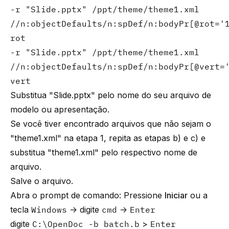
-r "Slide.pptx" /ppt/theme/theme1.xml
//n:objectDefaults/n:spDef/n:bodyPr[@rot='
rot
-r "Slide.pptx" /ppt/theme/theme1.xml
//n:objectDefaults/n:spDef/n:bodyPr[@vert=
vert
Substitua "Slide.pptx" pelo nome do seu arquivo de
modelo ou apresentação.
Se você tiver encontrado arquivos que não sejam o
"theme1.xml" na etapa 1, repita as etapas b) e c) e
substitua "theme1.xml" pelo respectivo nome de
arquivo.
Salve o arquivo.
Abra o prompt de comando: Pressione
Iniciar
ou a
tecla
Windows
→ digite
cmd
→
Enter
digite
C:\OpenDoc -b batch.b
>
Enter