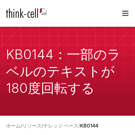
Ope
KB0144：一部のラ
ベルのテキストが
180度回転する
ホーム
リソース
ナレッジ ベース
KB0144