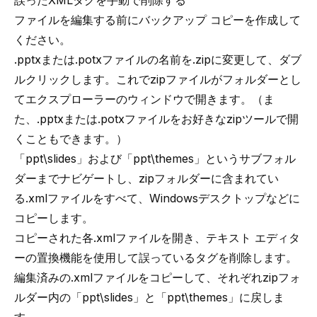
誤ったXMLタグを手動で削除する
ファイルを編集する前にバックアップ コピーを作成して
ください。
.pptxまたは.potxファイルの名前を.zipに変更して、ダブ
ルクリックします。これでzipファイルがフォルダーとし
てエクスプローラーのウィンドウで開きます。（ま
た、.pptxまたは.potxファイルをお好きなzipツールで開
くこともできます。）
「ppt\slides」および「ppt\themes」というサブフォル
ダーまでナビゲートし、zipフォルダーに含まれてい
る.xmlファイルをすべて、Windowsデスクトップなどに
コピーします。
コピーされた各.xmlファイルを開き、テキスト エディタ
ーの置換機能を使用して誤っているタグを削除します。
編集済みの.xmlファイルをコピーして、それぞれzipフォ
ルダー内の「ppt\slides」と「ppt\themes」に戻しま