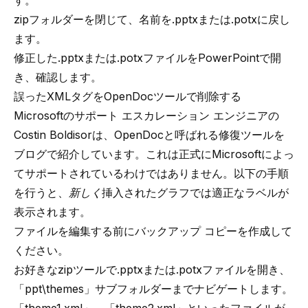
す。
zipフォルダーを閉じて、名前を.pptxまたは.potxに戻し
ます。
修正した.pptxまたは.potxファイルをPowerPointで開
き、確認します。
誤ったXMLタグをOpenDocツールで削除する
Microsoftのサポート エスカレーション エンジニアの
Costin Boldisorは、
OpenDoc
と呼ばれる修復ツールを
ブログで紹介しています。これは正式にMicrosoftによっ
てサポートされているわけではありません。以下の手順
を行うと、
新しく
挿入されたグラフでは適正なラベルが
表示されます。
ファイルを編集する前にバックアップ コピーを作成して
ください。
お好きなzipツールで.pptxまたは.potxファイルを開き、
「ppt\themes」サブフォルダーまでナビゲートします。