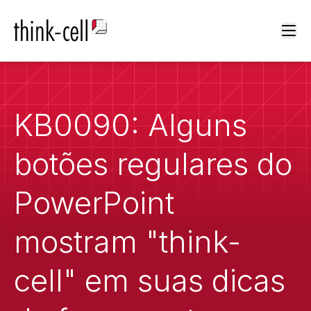
Ope
KB0090: Alguns
botões regulares do
PowerPoint
mostram "think-
cell" em suas dicas