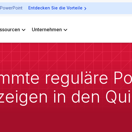
ür PowerPoint
Entdecken Sie die Vorteile
ssourcen
Unternehmen
mmte reguläre Po
zeigen in den Qui