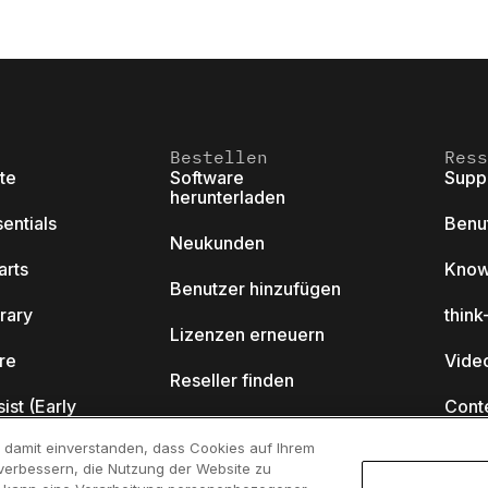
Bestellen
Ress
ite
Software
Supp
herunterladen
sentials
Benu
Neukunden
arts
Know
Benutzer hinzufügen
brary
thin
Lizenzen erneuern
ore
Video
Reseller finden
sist (Early
Cont
Akademisches
Programm
ch damit einverstanden, dass Cookies auf Ihrem
Webi
verbessern, die Nutzung der Website zu