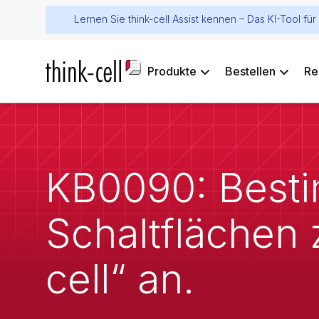
Lernen Sie think-cell Assist kennen – Das KI-Tool f
Produkte
Bestellen
Re
KB0090: Besti
Schaltflächen 
cell“ an.