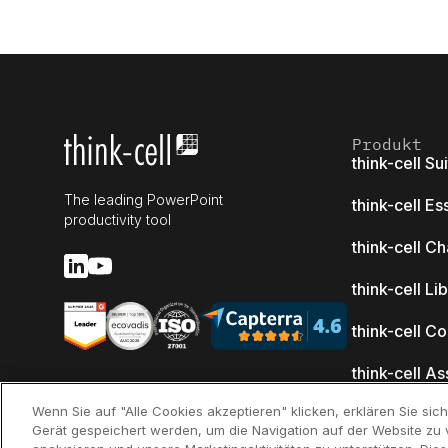
Produkt
think-cell Su
The leading PowerPoint
think-cell Es
productivity tool
think-cell Ch
think-cell Li
think-cell C
think-cell As
Access)
Wenn Sie auf "Alle Cookies akzeptieren" klicken, erklären Sie si
Gerät gespeichert werden, um die Navigation auf der Website zu 
Neuerungen