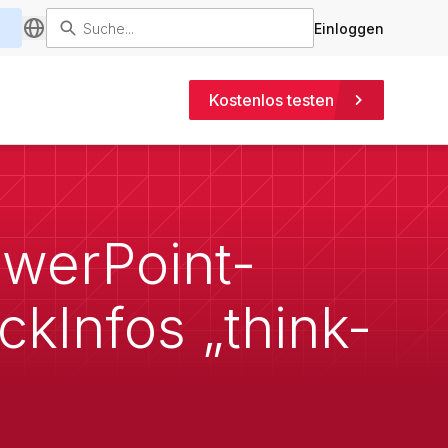
Einloggen
Kostenlos testen
werPoint-
ckInfos „think-