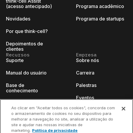
think-cell Assist
(acesso antecipado)
Programa acadêmico
Novidades
Programa de startups
Por que think-cell?
Depoimentos de
clientes
Recursos
Empresa
Suporte
Sobre nós
Manual do usuário
Carreira
Base de
Palestras
conhecimento
Eventos
think-cell Academy
Ao clicar em "Aceitar todos os cookies", concorda com
Blog do programador
o armazenamento de cookies no seu dispositivo para
Tutoriais em vídeo
melhorar a navegação no site, analisar a utilização do
Fale conosco
site e ajudar nas nossas iniciativas de
Centro de conteúdo
marketing.
Política de privacidade