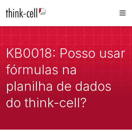
Ope
KB0018: Posso usar
fórmulas na
planilha de dados
do think-cell?