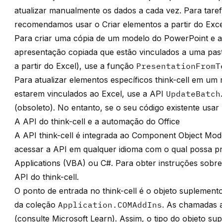
atualizar manualmente os dados a cada vez. Para tare
recomendamos usar o
Criar elementos a partir do Exc
Para criar uma cópia de um modelo do PowerPoint e a
apresentação copiada que estão vinculados a uma past
a partir do Excel
), use a função
PresentationFromT
Para atualizar elementos específicos
think-cell
em um m
estarem vinculados ao Excel, use a API
UpdateBatch
(obsoleto). No entanto, se o seu código existente usar
A API do think-cell e a automação do Office
A API
think-cell
é integrada ao Component Object Mode
acessar a API em qualquer idioma com o qual possa pr
Applications (VBA) ou C#. Para obter instruções sob
API do think-cell
.
O ponto de entrada no
think-cell
é o objeto suplement
da coleção
Application.COMAddIns
. As chamadas a
(consulte
Microsoft Learn
). Assim, o tipo do objeto s