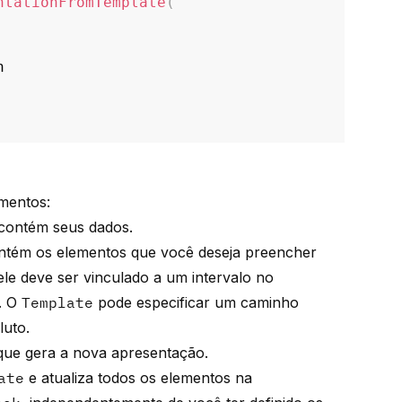
ntationFromTemplate
(
mentos:
 contém seus dados.
ntém os elementos que você deseja preencher
e deve ser vinculado a um intervalo no
). O
Template
pode especificar um caminho
uto.
que gera a nova apresentação.
ate
e atualiza todos os elementos na