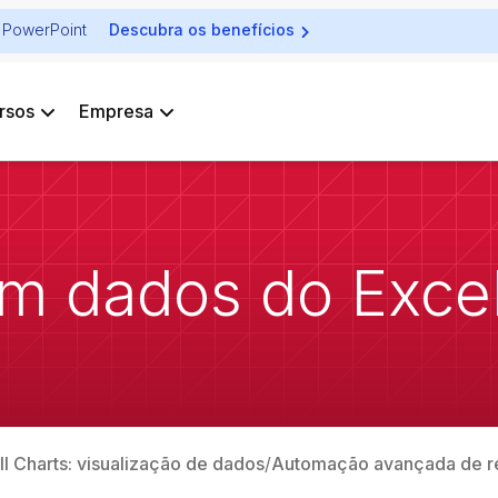
ra PowerPoint
Descubra os benefícios
rsos
Empresa
m dados do Exce
ll Charts: visualização de dados
Automação avançada de re