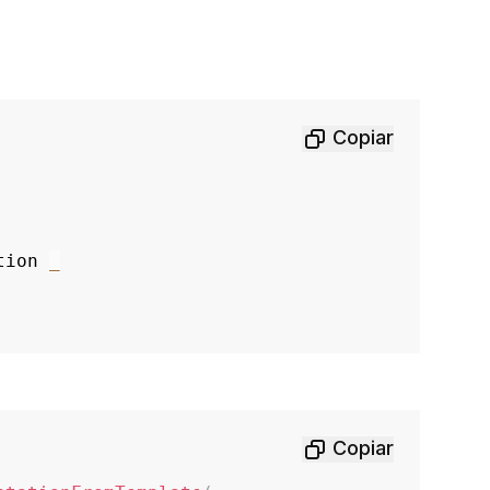
Copiar
tion 
_
Copiar