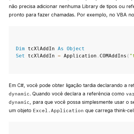
não precisa adicionar nenhuma Library de tipos ou refe
pronto para fazer chamadas. Por exemplo, no VBA no 
Dim
 tcXlAddIn 
As
Object
Set
 tcXlAddIn 
=
 Application
.
COMAddIns
(
"
Em C#, você pode obter ligação tardia declarando a re
dynamic
. Quando você declara a referência como
va
dynamic
, para que você possa simplesmente usar o s
um objeto
Excel.Application
que carrega
think-cel