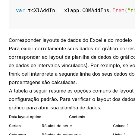
var
 tcXlAddIn 
=
 xlapp
.
COMAddIns
.
Item
(
"t
Corresponder layouts de dados do Excel e do modelo
Para exibir corretamente seus dados no gráfico corre
corresponder ao layout da planilha de dados do gráfi
de dados de intervalos vinculados
). Por exemplo, se vo
think-cell
interpreta a segunda linha dos seus dados do 
porcentagens são calculadas.
A tabela a seguir resume as opções comuns de layout 
configuração padrão. Para verificar o layout dos dados
gráfico para abrir sua planilha de dados.
Data layout option
Contents
Series
Rótulos de série
Coluna 1
Category
Rótulos de categoria
Linha 1