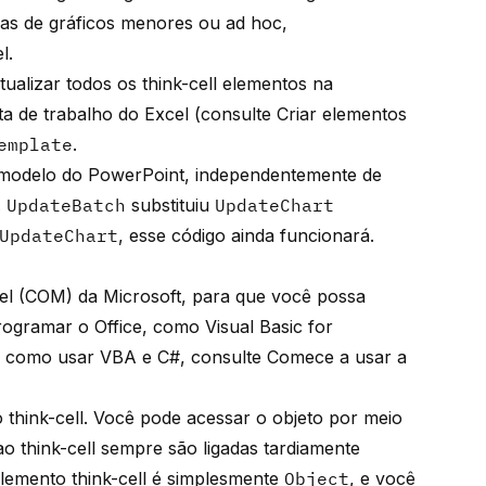
fas de gráficos menores ou ad hoc,
el
.
tualizar todos os
think-cell
elementos na
a de trabalho do Excel (consulte
Criar elementos
emplate
.
odelo do PowerPoint, independentemente de
.
UpdateBatch
substituiu
UpdateChart
UpdateChart
, esse código ainda funcionará.
l (COM) da Microsoft, para que você possa
ogramar o Office, como Visual Basic for
re como usar VBA e C#, consulte
Comece a usar a
o
think-cell
. Você pode acessar o objeto por meio
o think-cell sempre são ligadas tardiamente
uplemento
think-cell
é simplesmente
Object
, e você