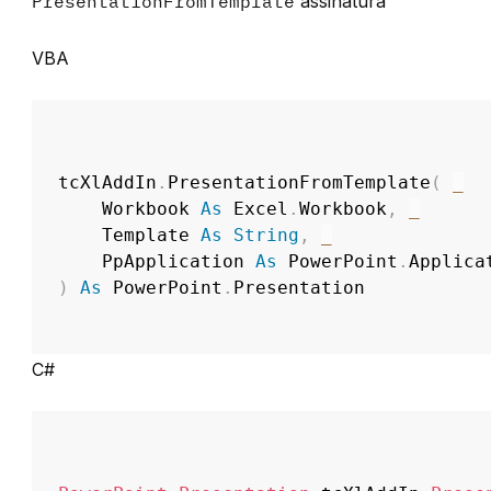
PresentationFromTemplate
assinatura
VBA
tcXlAddIn
.
PresentationFromTemplate
(
_
	Workbook 
As
 Excel
.
Workbook
,
_
	Template 
As
String
,
_
	PpApplication 
As
 PowerPoint
.
Applica
)
As
 PowerPoint
.
Presentation
C#