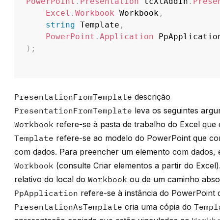
PowerPoint
.
Presentation
 tcXlAddIn
.
Prese
Excel
.
Workbook
 Workbook
,
string
 Template
,
PowerPoint
.
Application
)
;
PresentationFromTemplate
descrição
PresentationFromTemplate
leva os seguintes argu
Workbook
refere-se à pasta de trabalho do Excel que
Template
refere-se ao modelo do PowerPoint que co
com dados. Para preencher um elemento com dados, el
Workbook
(consulte
Criar elementos a partir do Excel
relativo do local do
Workbook
ou de um caminho absol
PpApplication
refere-se à instância do PowerPoint 
PresentationAsTemplate
cria uma cópia do
Templ