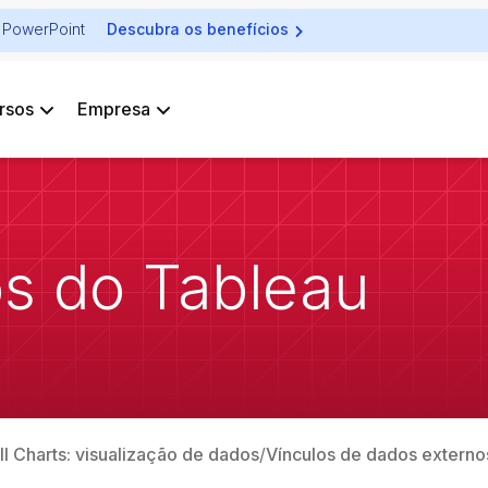
ra PowerPoint
Descubra os benefícios
rsos
Empresa
os do Tableau
ll Charts: visualização de dados
Vínculos de dados externo