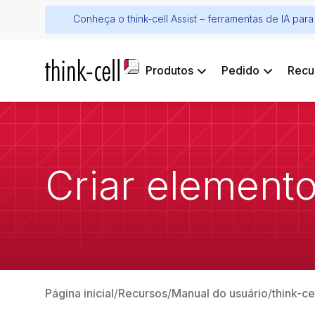
Conheça o think-cell Assist – ferramentas de IA pa
Produtos
Pedido
Recu
Criar element
Página inicial
Recursos
Manual do usuário
think-ce