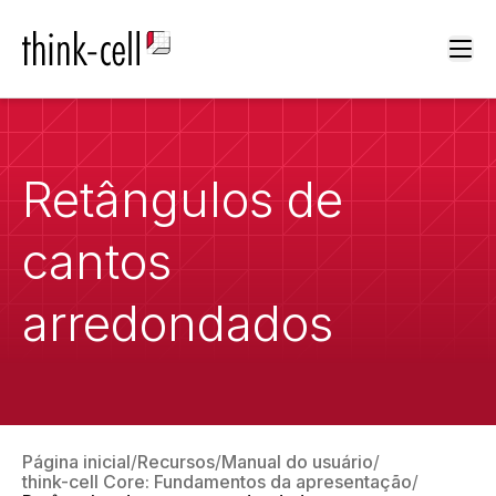
Ope
Retângulos de
cantos
arredondados
Página inicial
Recursos
Manual do usuário
think-cell Core: Fundamentos da apresentação