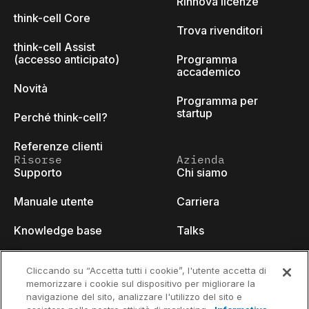
Rinnova licenze
think-cell Core
Trova rivenditori
think-cell Assist
(accesso anticipato)
Programma
accademico
Novità
Programma per
startup
Perché think-cell?
Referenze clienti
Risorse
Azienda
Supporto
Chi siamo
Manuale utente
Carriera
Knowledge base
Talks
think-cell Academy
Eventi
Cliccando su “Accetta tutti i cookie”, l'utente accetta di
memorizzare i cookie sul dispositivo per migliorare la
Video tutorials
Developer blog
navigazione del sito, analizzare l'utilizzo del sito e