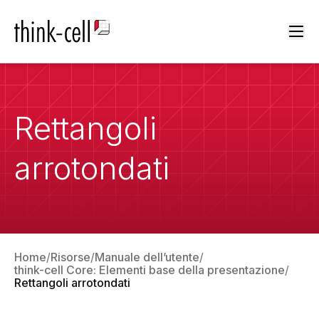
Ope
Rettangoli
arrotondati
Home
Risorse
Manuale dell’utente
think-cell Core: Elementi base della presentazione
Rettangoli arrotondati