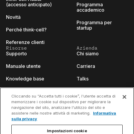
(accesso anticipato)
Programma
accademico
Novità
Programma per
startup
Perché think-cell?
Referenze clienti
Risorse
Azienda
Supporto
Chi siamo
Manuale utente
Carriera
Knowledge base
Talks
think-cell Academy
Eventi
Cliccando su “Accetta tutti i cookie”, l'utente accetta di
memorizzare i cookie sul dispositivo per migliorare la
Video tutorials
Developer blog
navigazione del sito, analizzare l'utilizzo del sito e
assistere nelle nostre attività di marketing.
Informativa
Content hub
Contattaci
sulla privacy
Webinars
Impostazioni cookie