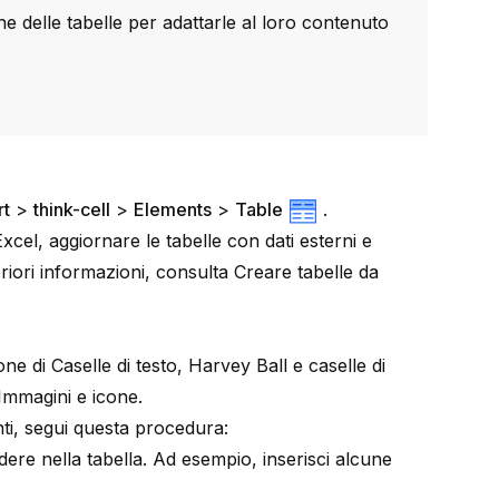
e delle tabelle per adattarle al loro contenuto
rt
>
think-cell
>
Elements
>
Table
.
xcel, aggiornare le tabelle con dati esterni e
eriori informazioni, consulta
Creare tabelle da
ione di
Caselle di testo
,
Harvey Ball e caselle di
Immagini e icone
.
nti, segui questa procedura:
ludere nella tabella. Ad esempio, inserisci alcune