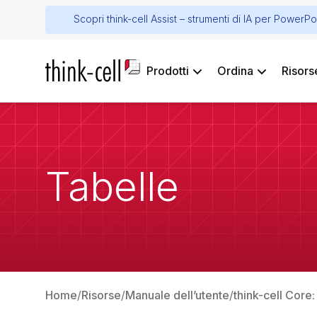
Scopri think-cell Assist – strumenti di IA per PowerPo
Prodotti
Ordina
Risors
Tabelle
Home
Risorse
Manuale dell’utente
think-cell Core