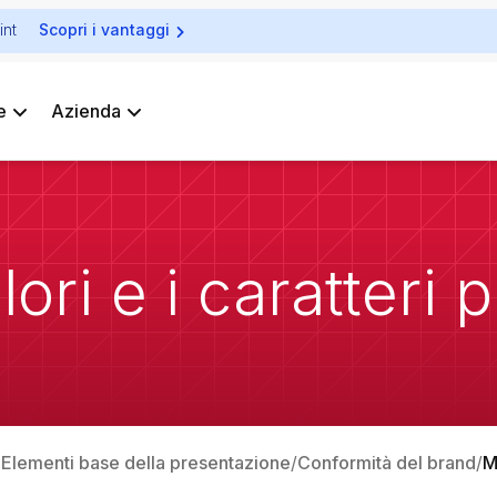
int
Scopri i vantaggi
e
Azienda
ori e i caratteri p
: Elementi base della presentazione
Conformità del brand
M