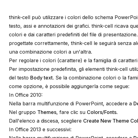
think-cell
può utilizzare i colori dello schema PowerPoi
testo, assi e annotazioni dei grafici.
think-cell
ricava ques
colori e dai caratteri predefiniti del file di presentazion
progettate correttamente,
think-cell
le seguirà senza al
una combinazione colori a un'altra.
Per regolare i colori (carattere) e la famiglia di caratter
Per impostazione predefinita, gli elementi
think-cell
util
del testo
Body text
. Se la combinazione colori o la famig
come opzione, è possibile aggiungerla come segue:
In Office 2010:
Nella barra multifunzione di PowerPoint, accedere a
D
Nel gruppo
Themes
, fare clic su
Colors/Fonts
.
Dall'elenco a discesa, scegliere
Create New Theme Col
In Office 2013 e successivi: