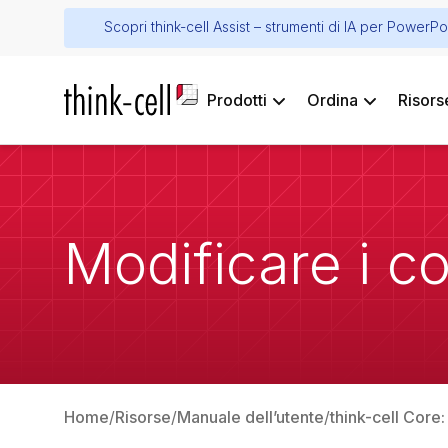
Scopri think-cell Assist – strumenti di IA per PowerPo
Prodotti
Ordina
Risors
Modificare i col
Home
Risorse
Manuale dell’utente
think-cell Core