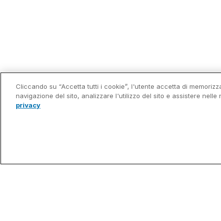
Cliccando su “Accetta tutti i cookie”, l'utente accetta di memorizza
navigazione del sito, analizzare l'utilizzo del sito e assistere nelle 
privacy
Prodotto
think-cell Su
The leading PowerPoint
think-cell Es
productivity tool
think-cell Ch
think-cell Li
think-cell C