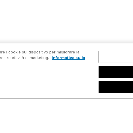
re i cookie sul dispositivo per migliorare la
nostre attività di marketing.
Informativa sulla
Ordina
Riso
ite
Scarica il nostro
Supp
software
sentials
Manu
Nuovi clienti
arts
Know
Aggiungi utenti
brary
thin
Rinnova licenze
ore
Video