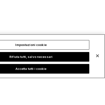
Impostazioni cookie
rse
Azienda
Rifiuta tutti, salvo necessari
orto
Chi siamo
Accetta tutti i cookie
ale utente
Carriera
ledge base
Talks
k-cell Academy
Eventi
 tutorials
Developer blog