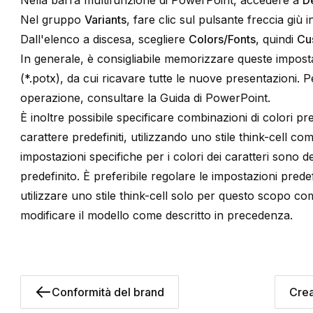
Nella barra multifunzione di PowerPoint, accedere a
D
Nel gruppo
Variants
, fare clic sul pulsante freccia giù 
Dall'elenco a discesa, scegliere
Colors/Fonts
, quindi
Cu
In generale, è consigliabile memorizzare queste imposta
(*.potx), da cui ricavare tutte le nuove presentazioni.
operazione, consultare la Guida di PowerPoint.
È inoltre possibile specificare combinazioni di colori pre
carattere predefiniti, utilizzando uno stile
think-cell
come
impostazioni specifiche per i colori dei caratteri sono d
predefinito
. È preferibile regolare le impostazioni prede
utilizzare uno stile
think-cell
solo per questo scopo come
modificare il modello come descritto in precedenza.
Conformità del brand
Crea