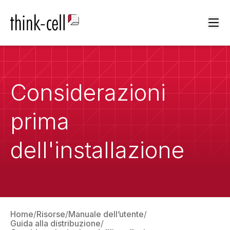
Ope
Considerazioni
prima
dell'installazione
Home
Risorse
Manuale dell’utente
Guida alla distribuzione