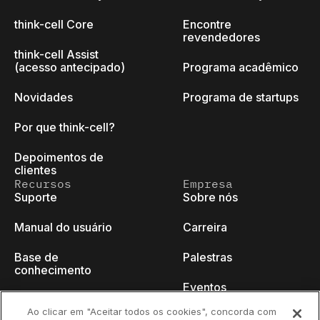
think-cell Core
Encontre
revendedores
think-cell Assist
(acesso antecipado)
Programa acadêmico
Novidades
Programa de startups
Por que think-cell?
Depoimentos de
clientes
Recursos
Empresa
Suporte
Sobre nós
Manual do usuário
Carreira
Base de
Palestras
conhecimento
Eventos
think-cell Academy
Ao clicar em "Aceitar todos os cookies", concorda com
Blog do programador