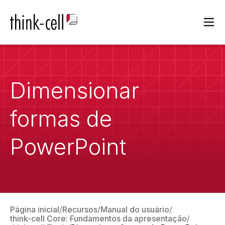
Ope
Dimensionar
formas de
PowerPoint
Página inicial
Recursos
Manual do usuário
think-cell Core: Fundamentos da apresentação