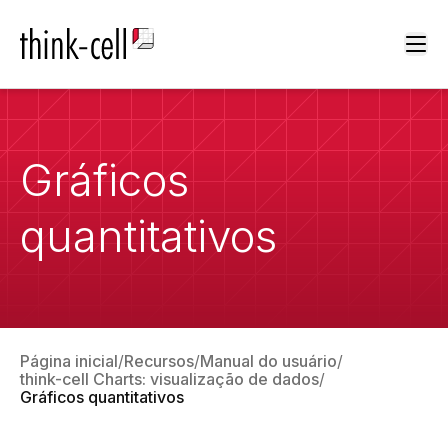
Ope
Gráficos
quantitativos
Página inicial
Recursos
Manual do usuário
think-cell Charts: visualização de dados
Gráficos quantitativos