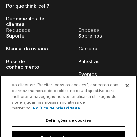
Por que think-cell?
Depoimentos de
clientes
Recursos
Empresa
Suporte
Sobre nós
Manual do usuário
Carreira
Base de
Palestras
conhecimento
Eventos
think-cell Academy
Ao clicar em "Aceitar todos os cookies", concorda com
Blog do programador
o armazenamento de cookies no seu dispositivo para
Tutoriais em vídeo
melhorar a navegação no site, analisar a utilização do
Fale conosco
site e ajudar nas nossas iniciativas de
Centro de conteúdo
marketing.
Política de privacidade
Webinars
Definições de cookies