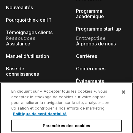
Nouveautés
Programme
académique
Pourquoi think-cell ?
Programme start-up
Témoignages clients
Ressources
Entreprise
Assistance
À propos de nous
Manuel d'utilisation
Carrières
Base de
Conférences
connaissances
Événements
think-cell Academy
En cliquant sur « Accepter tous les cookies », vous
Blog des
acceptez le stockage de cookies sur votre appareil
Tutoriels vidéo
développeurs
pour améliorer la navigation sur le site, analyser son
utilisation et contribuer à nos efforts de marketing.
Centre de contenu
Nous contacter
Politique de confidentialité
Webinaires
Paramètres des cookies