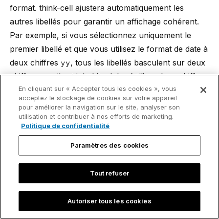
format. think-cell ajustera automatiquement les
autres libellés pour garantir un affichage cohérent.
Par exemple, si vous sélectionnez uniquement le
premier libellé et que vous utilisez le format de date à
deux chiffres
yy
, tous les libellés basculent sur deux
chiffres, car il est inhabituel de n’utiliser deux chiffres
En cliquant sur « Accepter tous les cookies », vous
que pour le premier libellé. Toutefois, si vous
acceptez le stockage de cookies sur votre appareil
sélectionnez l’un des libellés du milieu et que vous
pour améliorer la navigation sur le site, analyser son
utilisation et contribuer à nos efforts de marketing.
utilisez deux chiffres, le premier libellé restera avec
Politique de confidentialité
quatre chiffres, mais tous les autres libellés compris
entre le premier et le dernier libellé basculeront sur
Paramètres des cookies
deux chiffres :
Tout refuser
Autoriser tous les cookies