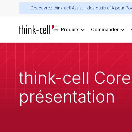
Découvrez think-cell Assist – des outils d’IA pour P
Produits
Commander
think-cell Core
présentation