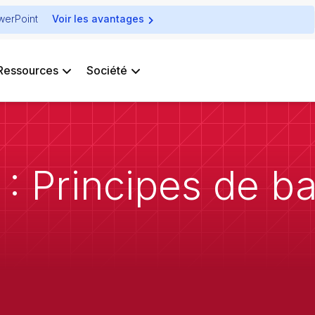
owerPoint
Voir les avantages
Ressources
Société
 : Principes de b