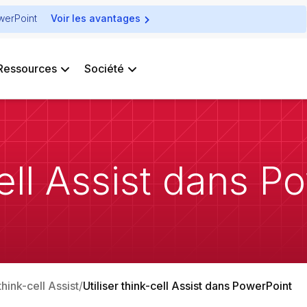
owerPoint
Voir les avantages
Ressources
Société
cell Assist dans 
think-cell Assist
Utiliser think-cell Assist dans PowerPoint