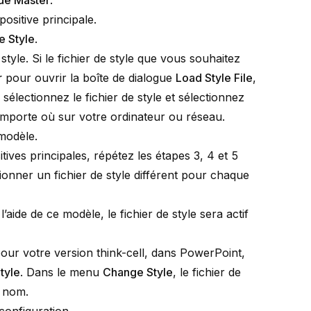
ide Master
.
positive principale
.
 Style
.
 style. Si le fichier de style que vous souhaitez
r
pour ouvrir la boîte de dialogue
Load Style File
,
sélectionnez le fichier de style et sélectionnez
’importe où sur votre ordinateur ou réseau.
 modèle.
ives principales, répétez les étapes 3, 4 et 5
ionner un fichier de style différent pour chaque
aide de ce modèle, le fichier de style sera actif
t pour votre version think-cell, dans PowerPoint,
tyle
. Dans le menu
Change Style
, le fichier de
 nom.