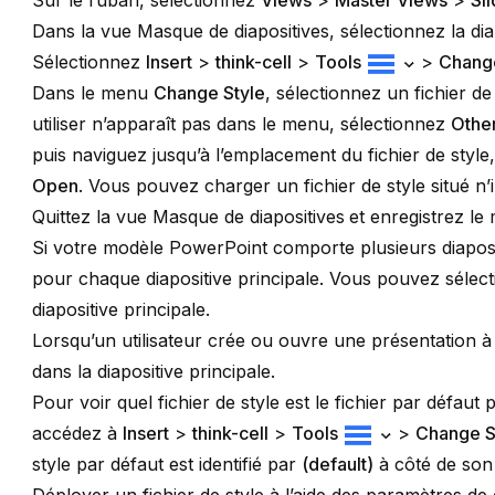
Sur le ruban, sélectionnez
Views
>
Master Views
>
Sl
Dans la vue Masque de diapositives, sélectionnez la
dia
Sélectionnez
Insert
>
think-cell
>
Tools
>
Change
Dans le menu
Change Style
, sélectionnez un fichier de
utiliser n’apparaît pas dans le menu, sélectionnez
Othe
puis naviguez jusqu’à l’emplacement du fichier de style, 
Open
. Vous pouvez charger un fichier de style situé n
Quittez la vue
Masque de diapositives
et enregistrez le
Si votre modèle PowerPoint comporte plusieurs diaposit
pour chaque diapositive principale. Vous pouvez sélect
diapositive principale.
Lorsqu’un utilisateur crée ou ouvre une présentation à l’
dans la diapositive principale.
Pour voir quel fichier de style est le fichier par défau
accédez à
Insert
>
think-cell
>
Tools
>
Change S
style par défaut est identifié par
(default)
à côté de son