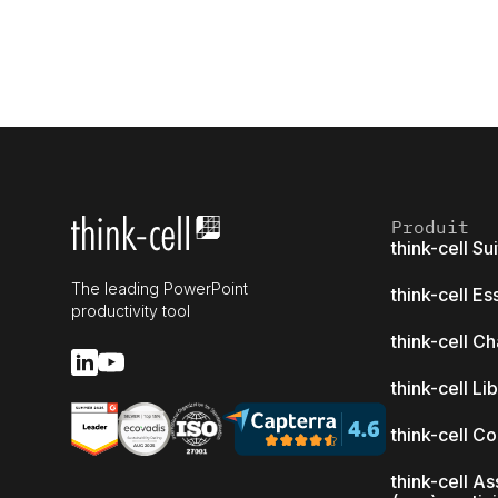
Produit
think-cell Su
The leading PowerPoint
think-cell Es
productivity tool
think-cell Ch
think-cell Li
think-cell C
think-cell As