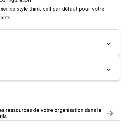
 configuration
hier de style
think-cell
par défaut pour votre
vants.
les ressources de votre organisation dans le
ils