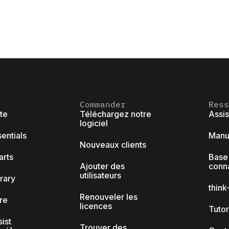
Commander
Ress
ite
Téléchargez notre
Assi
logiciel
sentials
Manue
Nouveaux clients
arts
Base
Ajouter des
conn
utilisateurs
brary
thin
Renouveler les
ore
licences
Tutor
sist
Trouver des