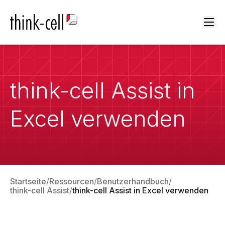
Ope
think-cell Assist in
Excel verwenden
Startseite
Ressourcen
Benutzerhandbuch
think-cell Assist
think-cell Assist in Excel verwenden