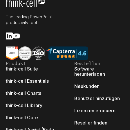
The leading PowerPoint
productivity tool
Produkt
Bestellen
think-cell Suite
Software
herunterladen
think-cell Essentials
Neukunden
think-cell Charts
Benutzer hinzufügen
think-cell Library
Lizenzen erneuern
think-cell Core
Reseller finden
think-cell Assist (Early