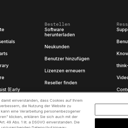
Bestellen
Ress
ite
Software
Supp
herunterladen
sentials
Benu
Neukunden
arts
Know
Benutzer hinzufügen
brary
thin
Lizenzen erneuern
ore
Video
Reseller finden
sist (Early
Cont
Akademisches
Programm
ch damit einverstanden, dass Cookies auf Ihrem
Webi
verbessern, die Nutzung der Website zu
es kann eine Verarbeitung personenbezogener
Startup Programm
ren" klicken, erklären Sie sich auch mit der
cell?
. 49 Abs. 1 lit. a DSGVO einverstanden. Die
s unzureichenden Datenschutzniveau