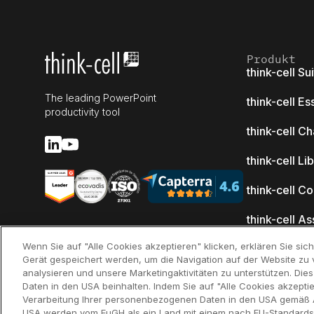
Produkt
think-cell Su
The leading PowerPoint
think-cell Es
productivity tool
think-cell Ch
think-cell Li
think-cell C
think-cell As
Access)
Wenn Sie auf "Alle Cookies akzeptieren" klicken, erklären Sie si
Gerät gespeichert werden, um die Navigation auf der Website zu 
Neuerungen
analysieren und unsere Marketingaktivitäten zu unterstützen. Di
Daten in den USA beinhalten. Indem Sie auf "Alle Cookies akzeptie
Warum think-
Verarbeitung Ihrer personenbezogenen Daten in den USA gemäß Art
USA werden vom EuGH als ein Land mit einem nach EU-Standard