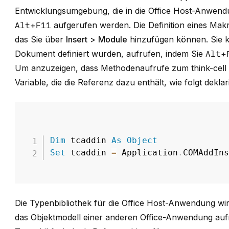
Entwicklungsumgebung, die in die Office Host-Anwendu
Alt
+
F11
aufgerufen werden. Die Definition eines Makr
das Sie über
Insert
>
Module
hinzufügen können. Sie k
Dokument definiert wurden, aufrufen, indem Sie
Alt
+
Um anzuzeigen, dass Methodenaufrufe zum think-cell 
Variable, die die Referenz dazu enthält, wie folgt dekla
Dim
 tcaddin 
As
Object
Set
 tcaddin 
=
 Application
.
COMAddIn
Die Typenbibliothek für die Office Host-Anwendung wi
das Objektmodell einer anderen Office-Anwendung au