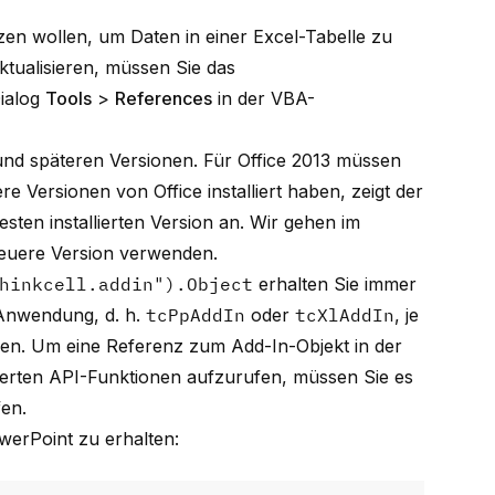
en wollen, um Daten in einer Excel-Tabelle zu
ktualisieren, müssen Sie das
ialog
Tools
>
References
in der VBA-
 und späteren Versionen. Für Office 2013 müssen
e Versionen von Office installiert haben, zeigt der
sten installierten Version an. Wir gehen im
neuere Version verwenden.
hinkcell.addin").Object
erhalten Sie immer
t-Anwendung, d. h.
tcPpAddIn
oder
tcXlAddIn
, je
en. Um eine Referenz zum Add-In-Objekt in der
erten API-Funktionen aufzurufen, müssen Sie es
en.
erPoint zu erhalten: