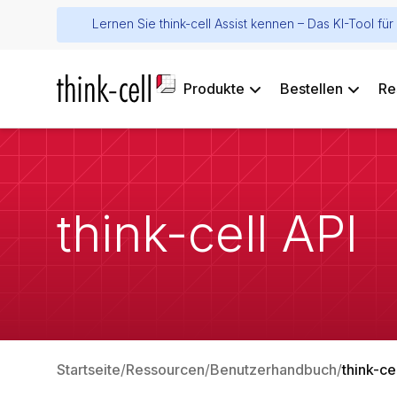
Lernen Sie think-cell Assist kennen – Das KI-Tool f
Produkte
Bestellen
Re
think-cell API
Startseite
Ressourcen
Benutzerhandbuch
think-ce