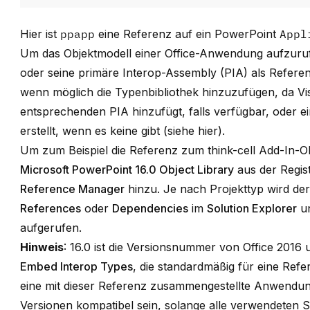
Hier ist
ppapp
eine Referenz auf ein PowerPoint
Appl
Um das Objektmodell einer Office-Anwendung aufzuruf
oder seine primäre Interop-Assembly (PIA) als Refere
wenn möglich die Typenbibliothek hinzuzufügen, da Vi
entsprechenden PIA hinzufügt, falls verfügbar, oder e
erstellt, wenn es keine gibt (siehe
hier
).
Um zum Beispiel die Referenz zum think-cell Add-In-Ob
Microsoft PowerPoint 16.0 Object Library
aus der Regis
Reference Manager
hinzu. Je nach Projekttyp wird de
References
oder
Dependencies
im
Solution Explorer
u
aufgerufen.
Hinweis
: 16.0 ist die Versionsnummer von Office 2016
Embed Interop Types
, die standardmäßig für eine Refe
eine mit dieser Referenz zusammengestellte Anwendun
Versionen kompatibel sein, solange alle verwendeten Sch