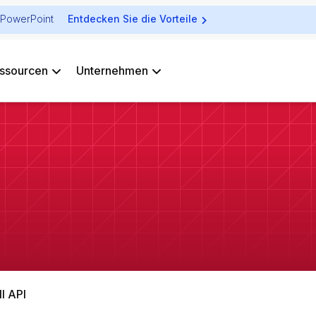
ür PowerPoint
Entdecken Sie die Vorteile
ssourcen
Unternehmen
ll API