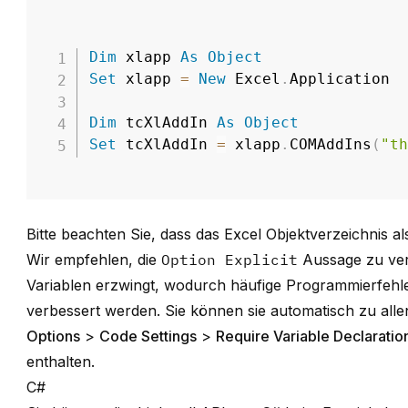
Dim
 xlapp 
As
Object
Set
 xlapp 
=
New
 Excel
.
Application

Dim
 tcXlAddIn 
As
Object
Set
 tcXlAddIn 
=
 xlapp
.
COMAddIns
(
"t
Bitte beachten Sie, dass das Excel Objektverzeichnis 
Wir empfehlen, die
Option Explicit
Aussage zu verw
Variablen erzwingt, wodurch häufige Programmierfehle
verbessert werden. Sie können sie automatisch zu al
Options
>
Code Settings
>
Require Variable Declaratio
enthalten.
C#