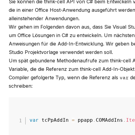
Sie können die think-cell API von C# beim Entwickel
die in einer Office Host-Anwendung ausgeführt werden,
alleinstehender Anwendungen.
Wir gehen im Folgenden davon aus, dass Sie Visual S
um Office Lösungen in C# zu entwickeln. Um nächsten 
Anweisungen für die Add-In-Entwicklung. Wir geben be
Studio Projektvorlage verwendet werden soll.
Um spät gebundene Methodenaufrufe zum think-cell Add
Variable, die die Referenz zum think-cell Add-In-Objekt
Compiler gefolgerte Typ, wenn die Referenz als
var
de
schreiben:
var
 tcPpAddIn 
=
 ppapp
.
COMAddIns
.
It