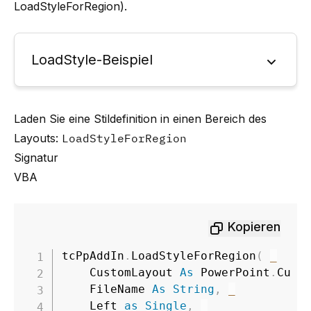
LoadStyleForRegion
).
LoadStyle-Beispiel
Laden Sie eine Stildefinition in einen Bereich des
Layouts:
LoadStyleForRegion
Signatur
VBA
Kopieren
tcPpAddIn
.
LoadStyleForRegion
(
_
    CustomLayout 
As
 PowerPoint
.
Cust
    FileName 
As
String
,
_
    Left 
as
Single
,
_