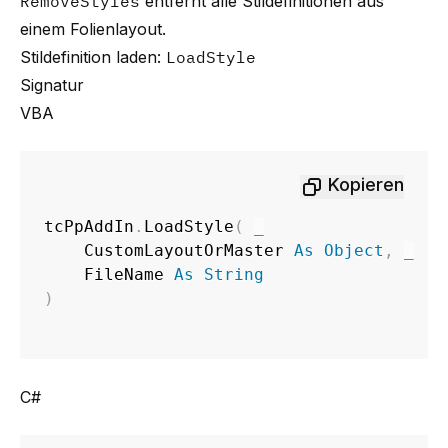
RemoveStyles
entfernt alle Stildefinitionen aus
einem Folienlayout.
Stildefinition laden:
LoadStyle
Signatur
VBA
Kopieren
tcPpAddIn
.
LoadStyle
(
_
    CustomLayoutOrMaster 
As
Object
,
_
    FileName 
As
String
)
C#