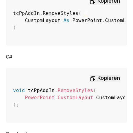
Kopieren
tcPpAddIn
.
RemoveStyles
(
_
    CustomLayout 
As
 PowerPoint
.
CustomLay
)
C#
Kopieren
void
 tcPpAddIn
.
RemoveStyles
(
PowerPoint
.
CustomLayout
)
;