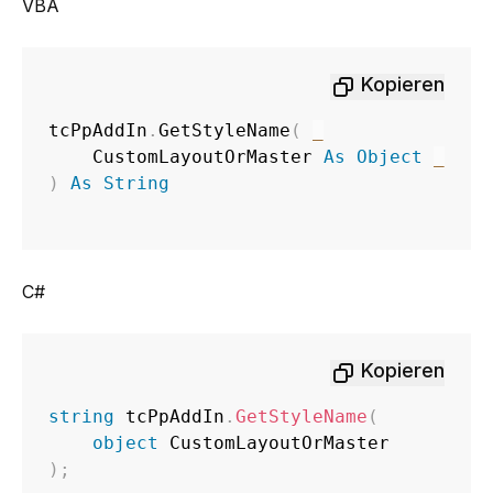
VBA
Kopieren
tcPpAddIn
.
GetStyleName
(
_
    CustomLayoutOrMaster 
As
Object
_
)
As
String
C#
Kopieren
string
 tcPpAddIn
.
GetStyleName
(
object
)
;