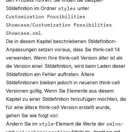
den Prozess führen. Sie finden die Beispiel-
Stildefinition im Ordner
styles
unter
Customization Possibilities
Showcase/Customization Possibilities
Showcase.xml
.
Die in diesem Kapitel beschriebenen Stildefinition-
Anpassungen setzen voraus, dass Sie
think-cell
14
verwenden. Wenn Ihre
think-cell
Version älter ist als
die Version einer Stildefinition, wird beim Laden dieser
Stildefinition ein Fehler auftreten. Ältere
Stildefinitionen bleiben jedoch in neueren
think-cell
Versionen gültig. Wenn Sie Elemente aus diesem
Kapitel zu einer Stildefinition hinzufügen möchten, die
für eine ältere
think-cell
Version erstellt wurde,
gehen Sie wie folgt vor:
Ändern Sie im
style
-Element die Werte der
xmlns
-