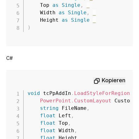
    Top 
as
Single
,
_
    Width 
as
Single
,
_
    Height 
as
Single
_
)
C#
Kopieren
void
 tcPpAddIn
.
LoadStyleForRegion
(
PowerPoint
.
CustomLayout
 CustomL
string
 FileName
,
float
 Left
,
float
 Top
,
float
 Width
,
float