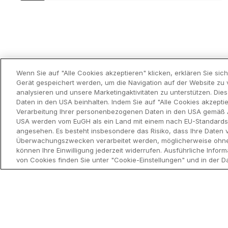
Wenn Sie auf "Alle Cookies akzeptieren" klicken, erklären Sie si
Gerät gespeichert werden, um die Navigation auf der Website zu 
analysieren und unsere Marketingaktivitäten zu unterstützen. Di
Daten in den USA beinhalten. Indem Sie auf "Alle Cookies akzeptie
Verarbeitung Ihrer personenbezogenen Daten in den USA gemäß Art
USA werden vom EuGH als ein Land mit einem nach EU-Standard
angesehen. Es besteht insbesondere das Risiko, dass Ihre Daten 
Produkt
Überwachungszwecken verarbeitet werden, möglicherweise ohne d
think-cell Su
können Ihre Einwilligung jederzeit widerrufen. Ausführliche Inf
von Cookies finden Sie unter "Cookie-Einstellungen" und in der Da
The leading PowerPoint
think-cell Es
productivity tool
think-cell Ch
think-cell Li