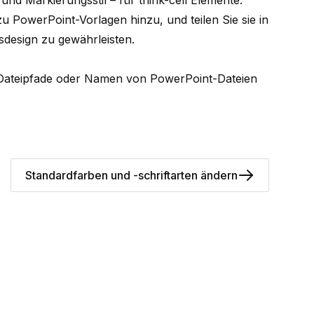
l und Markierungsstil – für
think-cell
Elemente.
 zu PowerPoint-Vorlagen hinzu, und teilen Sie sie in
design zu gewährleisten.
die Dateipfade oder Namen von PowerPoint-Dateien
Standardfarben und -schriftarten ändern