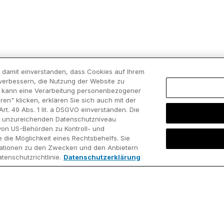
ch damit einverstanden, dass Cookies auf Ihrem
verbessern, die Nutzung der Website zu
es kann eine Verarbeitung personenbezogener
ren" klicken, erklären Sie sich auch mit der
. 49 Abs. 1 lit. a DSGVO einverstanden. Die
s unzureichenden Datenschutzniveau
von US-Behörden zu Kontroll- und
Bestellen
Ress
ie Möglichkeit eines Rechtsbehelfs. Sie
ite
Software
Supp
ormationen zu den Zwecken und den Anbietern
herunterladen
tenschutzrichtlinie.
Datenschutzerklärung
sentials
Benu
Neukunden
arts
Know
Benutzer hinzufügen
brary
thin
Lizenzen erneuern