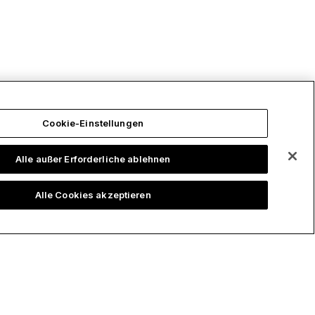
Cookie-Einstellungen
Alle außer Erforderliche ablehnen
ourcen
Unternehmen
Alle Cookies akzeptieren
ort
Über uns
tzerhandbuch
Karriere
ledge base
Vorträge
k-cell Academy
Events