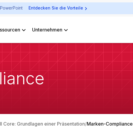
ür PowerPoint
Entdecken Sie die Vorteile
ssourcen
Unternehmen
iance
ll Core: Grundlagen einer Präsentation
Marken-Compliance