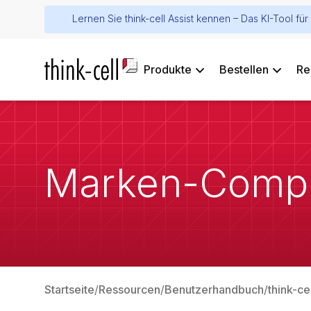
Lernen Sie think-cell Assist kennen – Das KI-Tool f
Produkte
Bestellen
Re
Marken-Compl
Startseite
Ressourcen
Benutzerhandbuch
think-ce