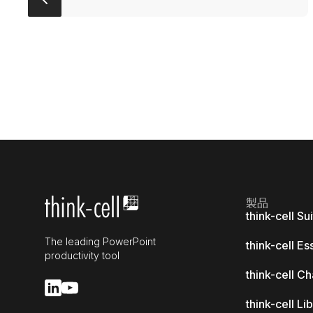
製品
think-cell Su
The leading PowerPoint
think-cell Es
productivity tool
think-cell Ch
think-cell Li