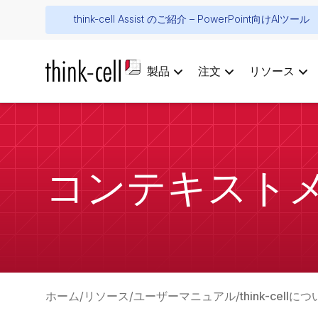
think-cell Assist のご紹介 – PowerPoint向けAIツール
製品
注文
リソース
コンテキスト
ホーム
リソース
ユーザーマニュアル
think-cell