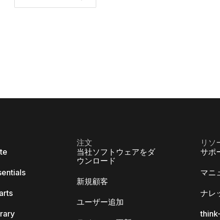
注文
リソ
ite
当社ソフトウェアをダ
サポ
ウンロード
sentials
マニ
新規顧客
arts
ナレ
ユーザー追加
brary
thin