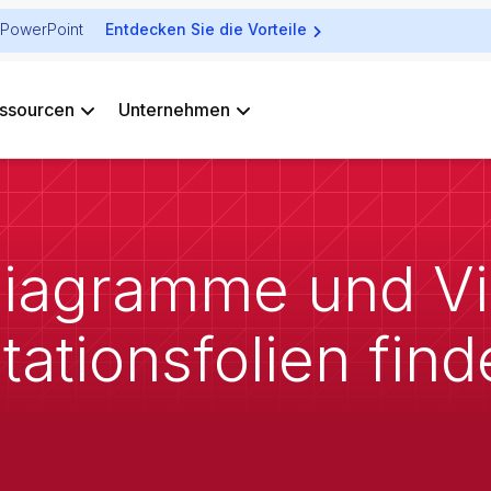
ür PowerPoint
Entdecken Sie die Vorteile
ssourcen
Unternehmen
 Diagramme und Vi
tationsfolien fin