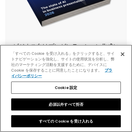
ビジネス向けプレゼンテーション作成に
「すべての Cookie を受け入れる」をクリックすると、サイ
おけるAIの現状 2026
トナビゲーションを強化し、サイトの使用状況を分析し、弊
社のマーケティング活動を支援するために、デバイスに
12カ国1,200人のプロフェッショナルを対象に、
Cookie を保存することに同意したことになります。
プラ
プレゼンテーション業務フローでAIがどのように
イバシーポリシー
活用されているかを調査したグローバル調査。
Cookie 設定
レポートを読む
必須以外すべて拒否
すべての Cookie を受け入れる