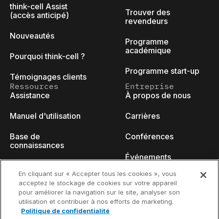
think-cell Assist
Trouver des
(accès anticipé)
revendeurs
Nouveautés
Programme
académique
Pourquoi think-cell ?
Programme start-up
Témoignages clients
Ressources
Entreprise
Assistance
À propos de nous
Manuel d'utilisation
Carrières
Base de
Conférences
connaissances
Événements
think-cell Academy
En cliquant sur « Accepter tous les cookies », vous
Blog des
acceptez le stockage de cookies sur votre appareil
Tutoriels vidéo
développeurs
pour améliorer la navigation sur le site, analyser son
utilisation et contribuer à nos efforts de marketing.
Centre de contenu
Nous contacter
Politique de confidentialité