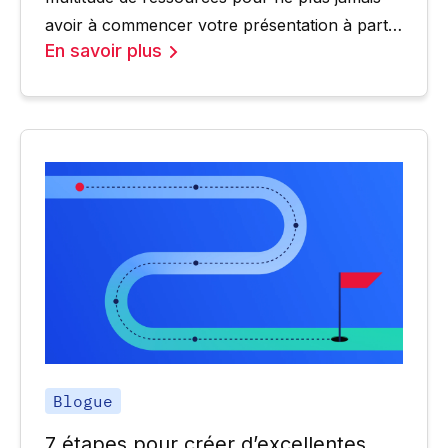
avoir à commencer votre présentation à partir
En savoir plus
d’une diapositive vierge.
Blogue
7 étapes pour créer d’excellentes