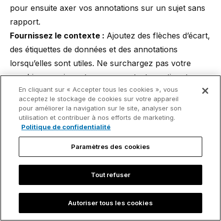
pour ensuite axer vos annotations sur un sujet sans
rapport.
Fournissez le contexte :
Ajoutez des flèches d’écart,
des étiquettes de données et des annotations
lorsqu’elles sont utiles. Ne surchargez pas votre
graphique, mais partagez un contexte pertinent avec
En cliquant sur « Accepter tous les cookies », vous
votre audience pour l’aider à orienter ses décisions.
acceptez le stockage de cookies sur votre appareil
Soignez les détails :
Si votre graphique présente
pour améliorer la navigation sur le site, analyser son
une mise en forme des nombres ou des alignements
utilisation et contribuer à nos efforts de marketing.
Politique de confidentialité
incohérents, cela détourne l’attention de ce que vous
essayez de dire. Vous maximisez la crédibilité de
Paramètres des cookies
votre message lorsque vos graphiques ont un aspect
professionnel.
Tout refuser
Respectez l’identité de marque :
Si votre entreprise
utilise un ensemble standardisé de couleurs et de
Autoriser tous les cookies
polices, cela constitue un élément clé de son identité